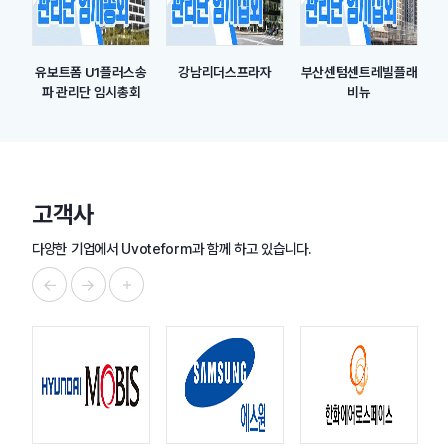
상시
유보트폼 U1플러스송
강남리더스프라자
부산센텀센트레빌플래
시집
파 관리단 임시총회
비뉴
고객사
다양한 기업에서 Uvoteform과 함께 하고 있습니다.