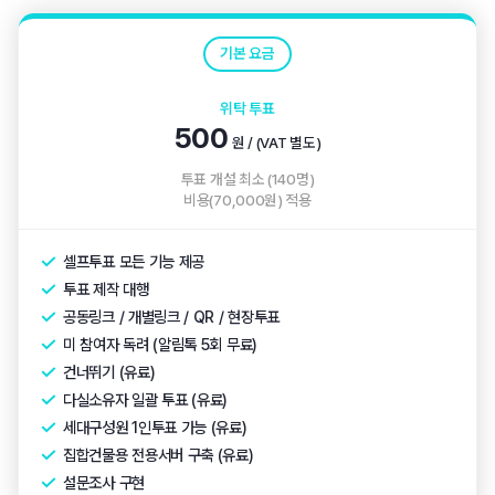
기본 요금
위탁 투표
500
원 / (VAT 별도)
투표 개설 최소 (140명)
비용(70,000원) 적용
셀프투표 모든 기능 제공
투표 제작 대행
공동링크 / 개별링크 / QR / 현장투표
미 참여자 독려 (알림톡 5회 무료)
건너뛰기 (유료)
다실소유자 일괄 투표 (유료)
세대구성원 1인투표 가능 (유료)
집합건물용 전용서버 구축 (유료)
설문조사 구현