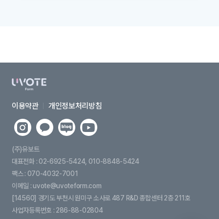
이용약관
개인정보처리방침
유
유
유
유
보
보
보
보
트
트
트
트
(주)유보트
인
카
네
유
대표전화 : 02-6925-5424, 010-8848-5424
스
카
이
튜
팩스 : 070-4032-7001
타
오
버
브
이메일 : uvote@uvoteform.com
그
톡
블
[14560] 경기도 부천시 원미구 소사로 487 R&D 종합센터 2층 211호
램
로
그
사업자등록번호 : 286-88-02804